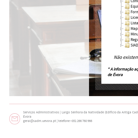
Conc
Equi
Form
Lice
List
Mapa
Minu
Regu
SIA
Não existe
* A informação aq
de Évora
Serviços Administrativos | Largo Senhora da Natividade (Edifício da Antiga Cade
Évora
geral@sadm.uevora.pt | telefone +351 266 760 966