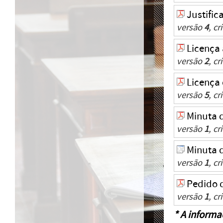
Justific
versão
4
, c
Licença
versão
2
, c
Licenç
versão
5
, c
Minuta 
versão
1
, c
Minuta d
versão
1
, c
Pedido d
versão
1
, c
* A informa