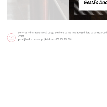
Gestão Doc
Serviços Administrativos | Largo Senhora da Natividade (Edifício da Antiga Cade
Évora
geral@sadm.uevora.pt | telefone +351 266 760 966