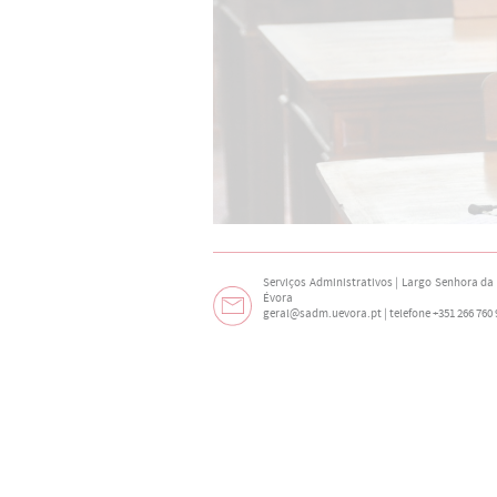
Serviços Administrativos | Largo Senhora da N
Évora
geral@sadm.uevora.pt | telefone +351 266 760 