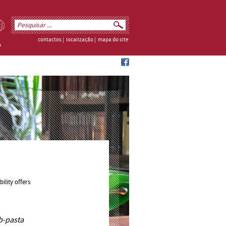
contactos
|
localização
|
mapa do site
ility offers
b-pasta