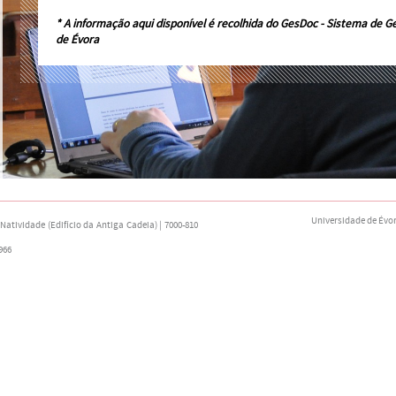
* A informação aqui disponível é recolhida do
GesDoc - Sistema de G
de Évora
Universidade de Évo
atividade (Edifício da Antiga Cadeia) | 7000-810
966