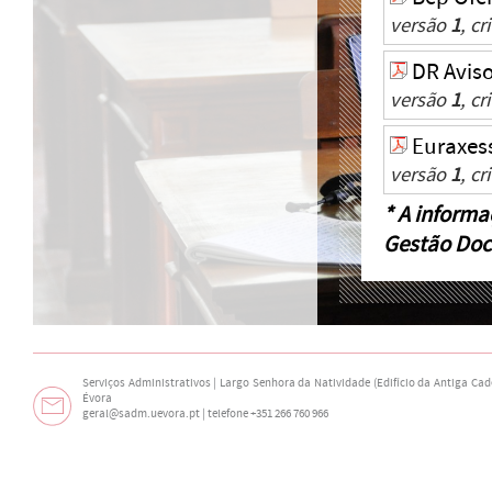
versão
1
, c
DR Aviso
versão
1
, c
Euraxes
versão
1
, c
* A informa
Gestão Doc
Serviços Administrativos | Largo Senhora da Natividade (Edifício da Antiga Cade
Évora
geral@sadm.uevora.pt | telefone +351 266 760 966