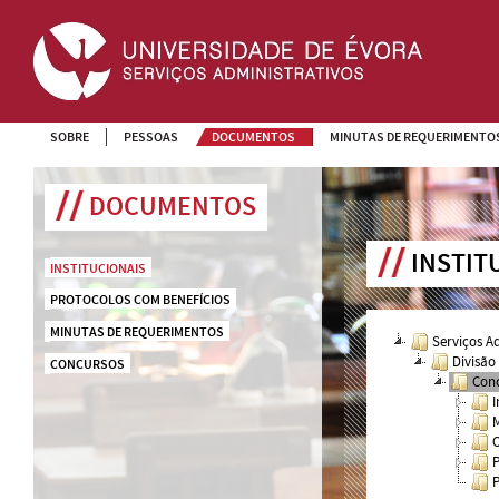
SOBRE
PESSOAS
DOCUMENTOS
MINUTAS DE REQUERIMENTO
DOCUMENTOS
INSTIT
INSTITUCIONAIS
PROTOCOLOS COM BENEFÍCIOS
MINUTAS DE REQUERIMENTOS
Serviços A
Divisão
CONCURSOS
Conc
I
M
O
P
P