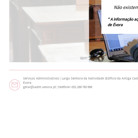
Não existe
* A informação aq
de Évora
Serviços Administrativos | Largo Senhora da Natividade (Edifício da Antiga Cade
Évora
geral@sadm.uevora.pt | telefone +351 266 760 966