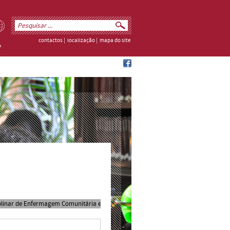
contactos
|
localização
|
mapa do site
iplinar de Enfermagem Comunitária e de Saúde Mental e Psiquiátrica