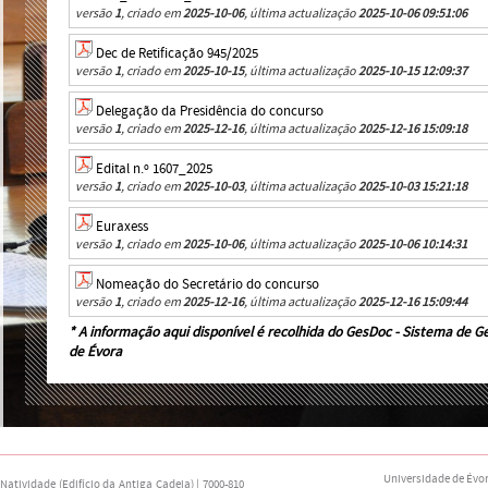
versão
1
, criado em
2025-10-06
, última actualização
2025-10-06 09:51:06
Dec de Retificação 945/2025
versão
1
, criado em
2025-10-15
, última actualização
2025-10-15 12:09:37
Delegação da Presidência do concurso
versão
1
, criado em
2025-12-16
, última actualização
2025-12-16 15:09:18
Edital n.º 1607_2025
versão
1
, criado em
2025-10-03
, última actualização
2025-10-03 15:21:18
Euraxess
versão
1
, criado em
2025-10-06
, última actualização
2025-10-06 10:14:31
Nomeação do Secretário do concurso
versão
1
, criado em
2025-12-16
, última actualização
2025-12-16 15:09:44
* A informação aqui disponível é recolhida do
GesDoc - Sistema de G
de Évora
Universidade de Évo
atividade (Edifício da Antiga Cadeia) | 7000-810