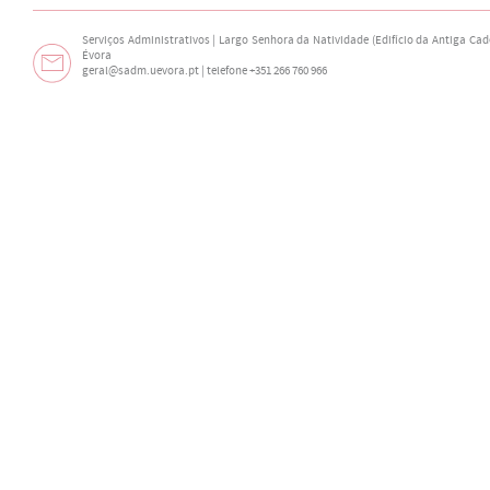
Serviços Administrativos | Largo Senhora da Natividade (Edifício da Antiga Cade
Évora
geral@sadm.uevora.pt | telefone +351 266 760 966