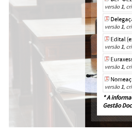
versão
1
, c
Delegaçã
versão
1
, c
Edital (
versão
1
, c
Euraxes
versão
1
, c
Nomeaçã
versão
1
, c
* A informa
Gestão Doc