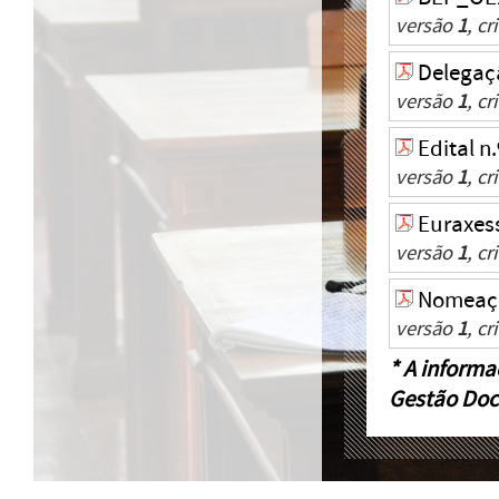
versão
1
, c
Delegaç
versão
1
, c
Edital n
versão
1
, c
Euraxes
versão
1
, c
Nomeaçã
versão
1
, c
* A informa
Gestão Doc