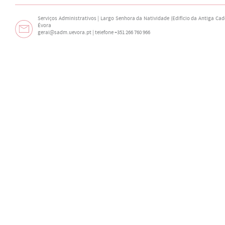
Serviços Administrativos | Largo Senhora da Natividade (Edifício da Antiga Cade
Évora
geral@sadm.uevora.pt | telefone +351 266 760 966