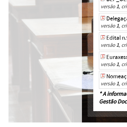
versão
1
, c
Delegaç
versão
1
, c
Edital n
versão
1
, c
Euraxes
versão
1
, c
Nomeaçã
versão
1
, c
* A informa
Gestão Doc