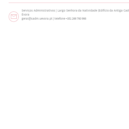
Serviços Administrativos | Largo Senhora da Natividade (Edifício da Antiga Cade
Évora
geral@sadm.uevora.pt | telefone +351 266 760 966