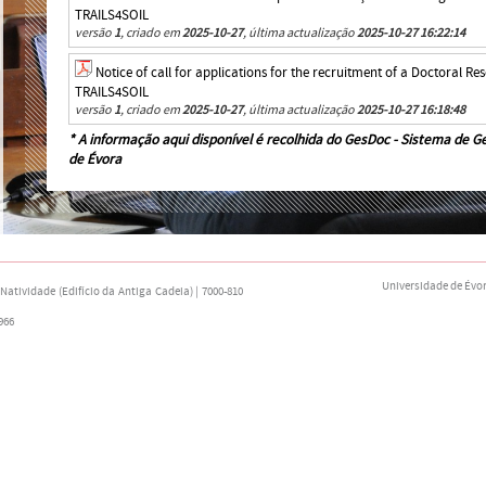
TRAILS4SOIL
versão
1
, criado em
2025-10-27
, última actualização
2025-10-27 16:22:14
Notice of call for applications for the recruitment of a Doctoral Re
TRAILS4SOIL
versão
1
, criado em
2025-10-27
, última actualização
2025-10-27 16:18:48
* A informação aqui disponível é recolhida do
GesDoc - Sistema de G
de Évora
Universidade de Évo
atividade (Edifício da Antiga Cadeia) | 7000-810
966