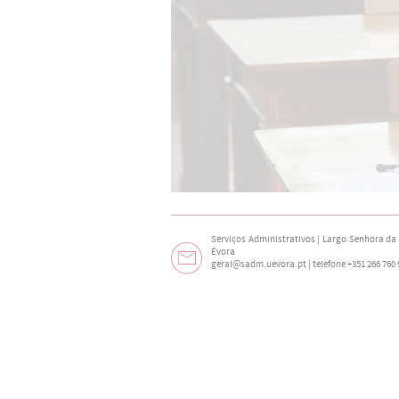
Serviços Administrativos | Largo Senhora da N
Évora
geral@sadm.uevora.pt | telefone +351 266 760 