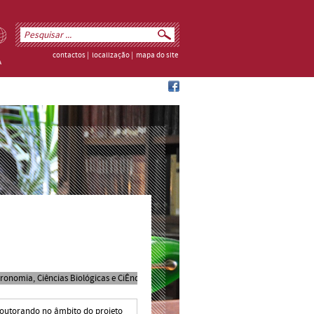
contactos
|
localização
|
mapa do site
ronomia, Ciências Biológicas e CiÊncias do Solo (art. 36º Reg ECIC) - MED
doutorando no âmbito do projeto