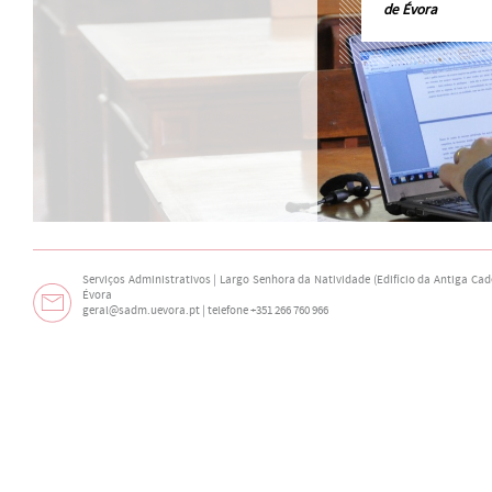
de Évora
Serviços Administrativos | Largo Senhora da Natividade (Edifício da Antiga Cade
Évora
geral@sadm.uevora.pt | telefone +351 266 760 966