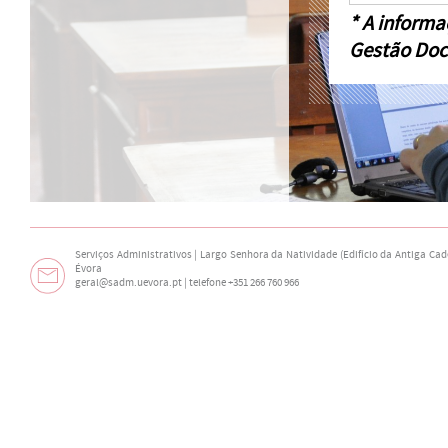
* A informa
Gestão Doc
Serviços Administrativos | Largo Senhora da Natividade (Edifício da Antiga Cade
Évora
geral@sadm.uevora.pt | telefone +351 266 760 966