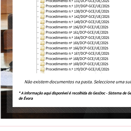
Procedimento n.º 131/DCP-GCE/UE/2025
Procedimento n.º 137/DGP-GCE/UE/2025
Procedimento n.º 138/DCP-GCE/UE/2025
Procedimento n.º 142/DGP-GCE/UE/2025
Procedimento n.º 149/DCP-GCE/UE/2025
Procedimento nº 156/DCP-GCE/UE/2025
Procedimento nº 161/DCP-GCE/UE/2025
Procedimento n.º 164/DCP-GCE/UE/2025
Procedimento nº 165/DCP-GCE/UE/2025
Procedimento nº 166/DCP-GCE/UE/2025
Procedimento n.º 167/DCP-GCE/UE/2025
Procedimento nº 168/DCP-GCE/UE/2025
Procedimento nº 169/DCP-GCE/UE/2025
Procedimento n.º 170/DCP-GCE/UE/2025
Procedimento n.º 171/DCP-GCE/UE/2025
Procedimento n.º 172/DCP-GCE/UE/2025
Não existem documentos na pasta. Seleccione uma su
Procedimento n.º 173/DGP-GCE/UE/2025
Procedimento nº 174/DCP-GCE/UE/2025
* A informação aqui disponível é recolhida do
GesDoc - Sistema de G
Procedimento n.º 177/DCP-GCE/UE/2025
de Évora
Procedimento nº 178/DCP-GCE/UE/2025
Procedimento n.º 180/DGP-GCE/UE/2025
Procedimento n.º 27/DCP-GCE/UE/2025
Procedimento nº 35/DCP-GCE/UE/2025