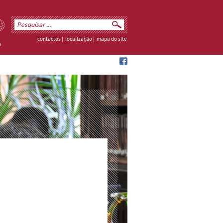
contactos
|
localização
|
mapa do site