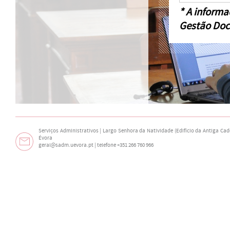
* A informa
Gestão Doc
Serviços Administrativos | Largo Senhora da Natividade (Edifício da Antiga Cade
Évora
geral@sadm.uevora.pt | telefone +351 266 760 966