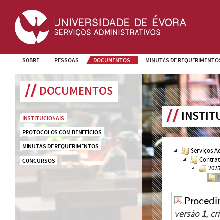
SOBRE
PESSOAS
DOCUMENTOS
MINUTAS DE REQUERIMENTO
DOCUMENTOS
INSTIT
INSTITUCIONAIS
PROTOCOLOS COM BENEFÍCIOS
MINUTAS DE REQUERIMENTOS
Serviços A
Contrat
CONCURSOS
202
Procedi
versão
1
, c