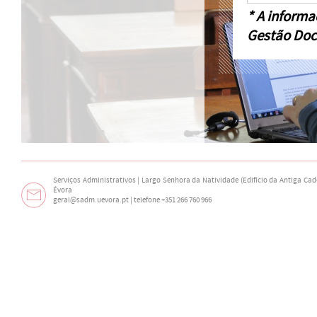
* A informa
Gestão Doc
Serviços Administrativos | Largo Senhora da Natividade (Edifício da Antiga Cade
Évora
geral@sadm.uevora.pt | telefone +351 266 760 966