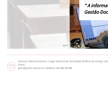
* A informa
Gestão Doc
Serviços Administrativos | Largo Senhora da Natividade (Edifício da Antiga Cade
Évora
geral@sadm.uevora.pt | telefone +351 266 760 966