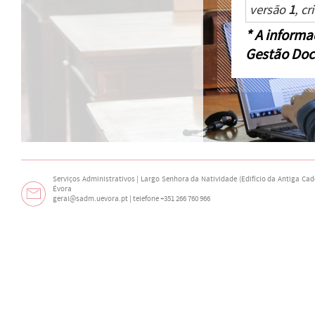
versão
1
, c
* A informa
Gestão Doc
Serviços Administrativos | Largo Senhora da Natividade (Edifício da Antiga Cade
Évora
geral@sadm.uevora.pt | telefone +351 266 760 966