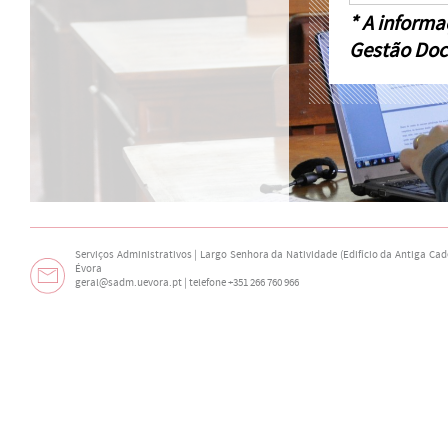
* A informa
Gestão Doc
Serviços Administrativos | Largo Senhora da Natividade (Edifício da Antiga Cade
Évora
geral@sadm.uevora.pt | telefone +351 266 760 966