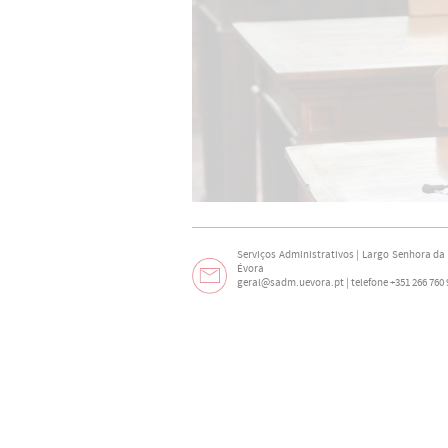
Serviços Administrativos | Largo Senhora da N
Évora
geral@sadm.uevora.pt | telefone +351 266 760 