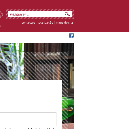
contactos
|
localização
|
mapa do site