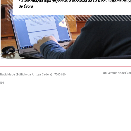
* A informação aqui disponível é recolhida do
GesDoc - Sistema de G
de Évora
Universidade de Évo
atividade (Edifício da Antiga Cadeia) | 7000-810
966