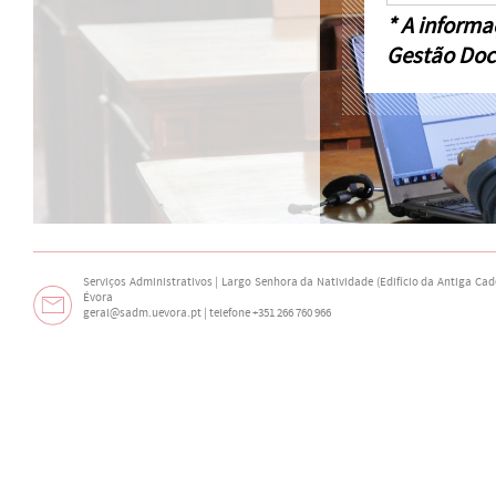
* A informa
Gestão Doc
Serviços Administrativos | Largo Senhora da Natividade (Edifício da Antiga Cade
Évora
geral@sadm.uevora.pt | telefone +351 266 760 966