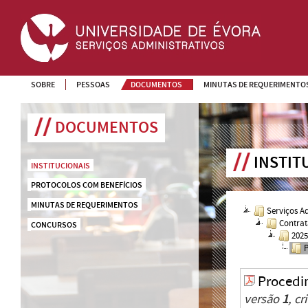
SOBRE
PESSOAS
DOCUMENTOS
MINUTAS DE REQUERIMENTO
DOCUMENTOS
INSTIT
INSTITUCIONAIS
PROTOCOLOS COM BENEFÍCIOS
MINUTAS DE REQUERIMENTOS
Serviços A
Contrat
CONCURSOS
202
Procedi
versão
1
, c