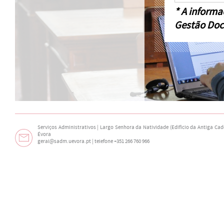
* A informa
Gestão Doc
Serviços Administrativos | Largo Senhora da Natividade (Edifício da Antiga Cade
Évora
geral@sadm.uevora.pt | telefone +351 266 760 966