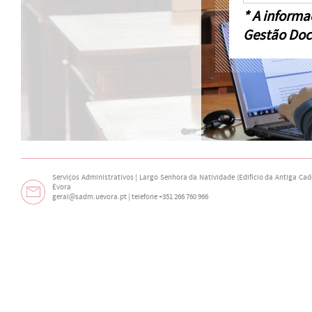
* A informa
Gestão Doc
Serviços Administrativos | Largo Senhora da Natividade (Edifício da Antiga Cade
Évora
geral@sadm.uevora.pt | telefone +351 266 760 966