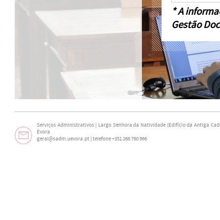
* A informa
Gestão Doc
Serviços Administrativos | Largo Senhora da Natividade (Edifício da Antiga Cade
Évora
geral@sadm.uevora.pt | telefone +351 266 760 966