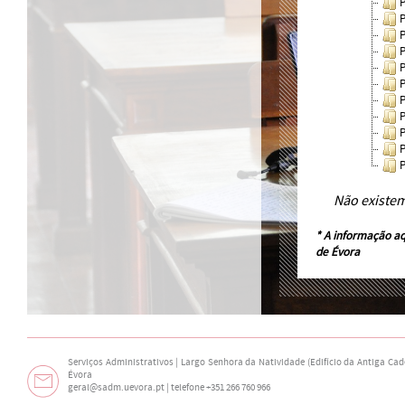
Não existe
* A informação aq
de Évora
Serviços Administrativos | Largo Senhora da Natividade (Edifício da Antiga Cade
Évora
geral@sadm.uevora.pt | telefone +351 266 760 966