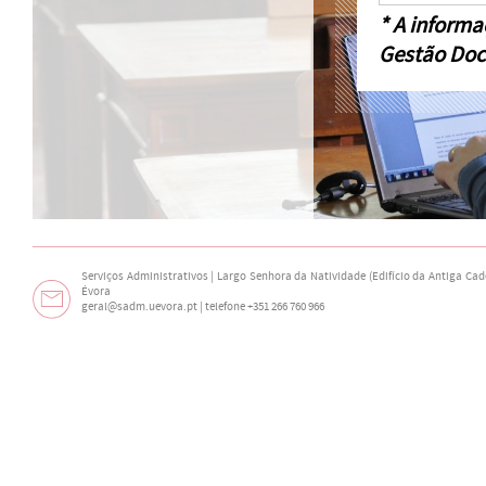
* A informa
Gestão Doc
Serviços Administrativos | Largo Senhora da Natividade (Edifício da Antiga Cade
Évora
geral@sadm.uevora.pt | telefone +351 266 760 966