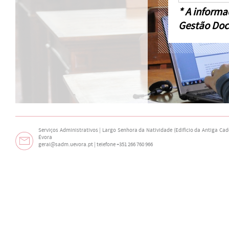
* A informa
Gestão Doc
Serviços Administrativos | Largo Senhora da Natividade (Edifício da Antiga Cade
Évora
geral@sadm.uevora.pt | telefone +351 266 760 966