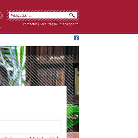
contactos
|
localização
|
mapa do site