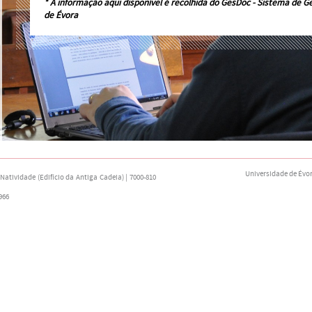
* A informação aqui disponível é recolhida do
GesDoc - Sistema de G
de Évora
Universidade de Évo
atividade (Edifício da Antiga Cadeia) | 7000-810
966