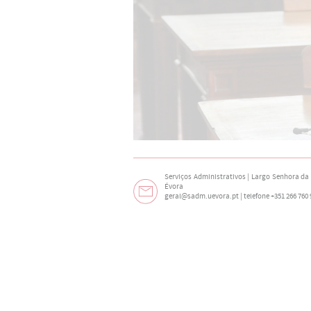
Serviços Administrativos | Largo Senhora da N
Évora
geral@sadm.uevora.pt | telefone +351 266 760 