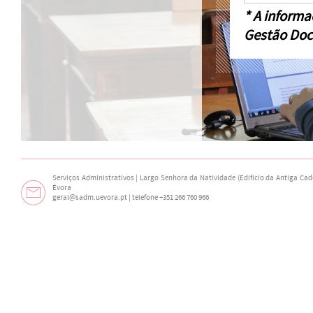
* A informa
Gestão Doc
Serviços Administrativos | Largo Senhora da Natividade (Edifício da Antiga Cade
Évora
geral@sadm.uevora.pt | telefone +351 266 760 966