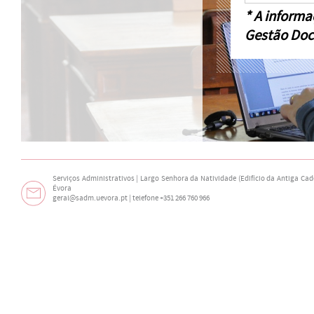
* A informa
Gestão Doc
Serviços Administrativos | Largo Senhora da Natividade (Edifício da Antiga Cade
Évora
geral@sadm.uevora.pt | telefone +351 266 760 966