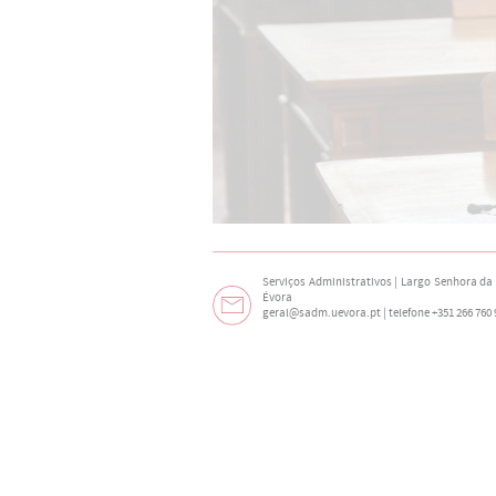
Serviços Administrativos | Largo Senhora da N
Évora
geral@sadm.uevora.pt | telefone +351 266 760 