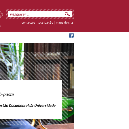
contactos
|
localização
|
mapa do site
b-pasta
estão Documental da Universidade