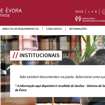
MINUTAS DE REQUERIMENTOS
CONCURSOS
INFORMAÇÕES
INSTITUCIONAIS
Não existem documentos na pasta. Seleccione uma su
* A informação aqui disponível é recolhida do
GesDoc - Sistema de G
de Évora