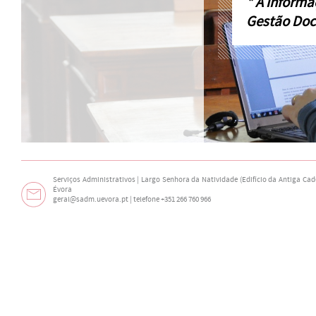
* A informa
Gestão Doc
Serviços Administrativos | Largo Senhora da Natividade (Edifício da Antiga Cade
Évora
geral@sadm.uevora.pt | telefone +351 266 760 966