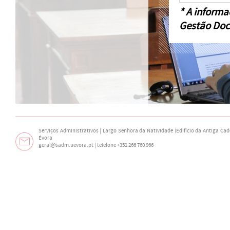
* A informa
Gestão Doc
Serviços Administrativos | Largo Senhora da Natividade (Edifício da Antiga Cade
Évora
geral@sadm.uevora.pt | telefone +351 266 760 966