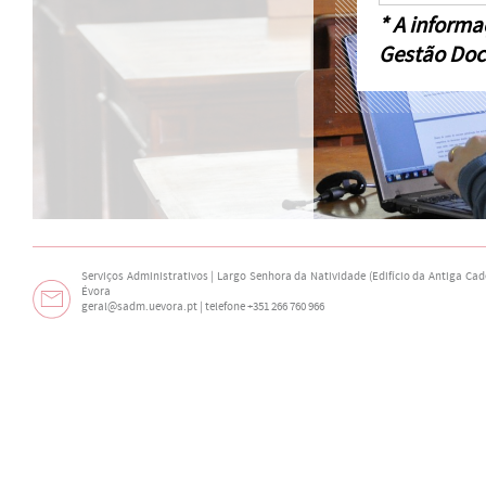
* A informa
Gestão Doc
Serviços Administrativos | Largo Senhora da Natividade (Edifício da Antiga Cade
Évora
geral@sadm.uevora.pt | telefone +351 266 760 966