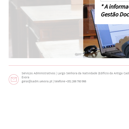
* A informa
Gestão Doc
Serviços Administrativos | Largo Senhora da Natividade (Edifício da Antiga Cade
Évora
geral@sadm.uevora.pt | telefone +351 266 760 966