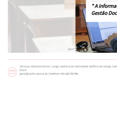
* A informa
Gestão Doc
Serviços Administrativos | Largo Senhora da Natividade (Edifício da Antiga Cade
Évora
geral@sadm.uevora.pt | telefone +351 266 760 966