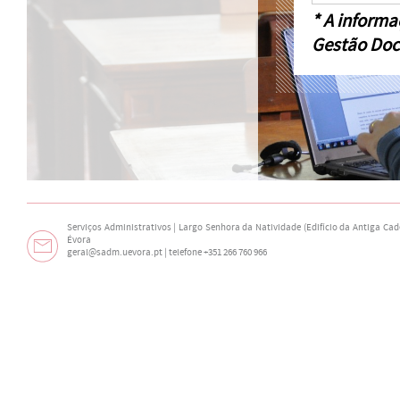
* A informa
Gestão Doc
Serviços Administrativos | Largo Senhora da Natividade (Edifício da Antiga Cade
Évora
geral@sadm.uevora.pt | telefone +351 266 760 966