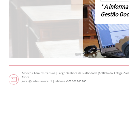
* A informa
Gestão Doc
Serviços Administrativos | Largo Senhora da Natividade (Edifício da Antiga Cade
Évora
geral@sadm.uevora.pt | telefone +351 266 760 966