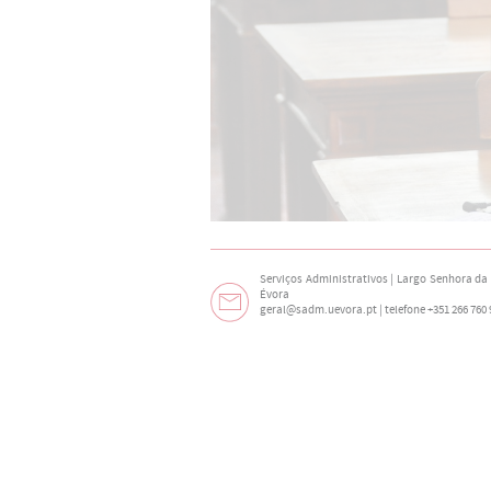
Serviços Administrativos | Largo Senhora da N
Évora
geral@sadm.uevora.pt | telefone +351 266 760 