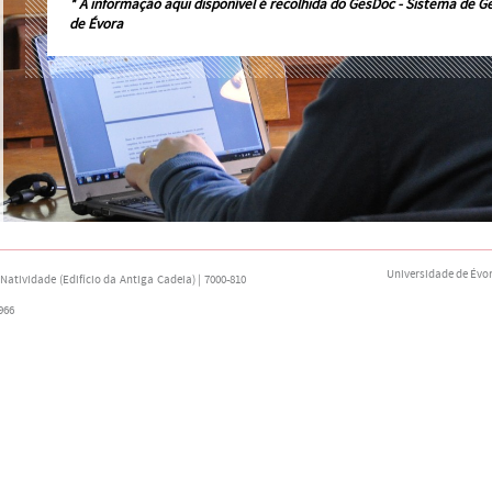
* A informação aqui disponível é recolhida do
GesDoc - Sistema de G
de Évora
Universidade de Évo
atividade (Edifício da Antiga Cadeia) | 7000-810
966