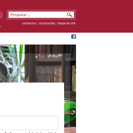
contactos
|
localização
|
mapa do site