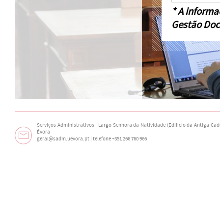
* A informa
Gestão Doc
Serviços Administrativos | Largo Senhora da Natividade (Edifício da Antiga Cade
Évora
geral@sadm.uevora.pt | telefone +351 266 760 966