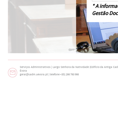
* A informa
Gestão Doc
Serviços Administrativos | Largo Senhora da Natividade (Edifício da Antiga Cade
Évora
geral@sadm.uevora.pt | telefone +351 266 760 966