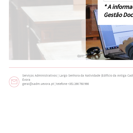
* A informa
Gestão Doc
Serviços Administrativos | Largo Senhora da Natividade (Edifício da Antiga Cade
Évora
geral@sadm.uevora.pt | telefone +351 266 760 966