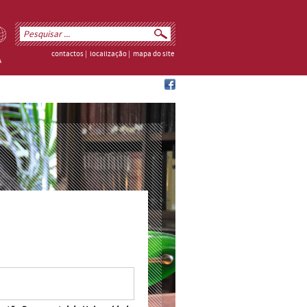
contactos
|
localização
|
mapa do site