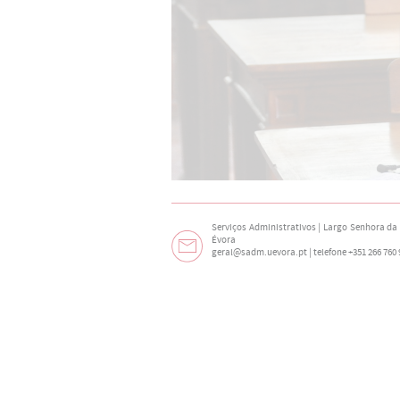
Serviços Administrativos | Largo Senhora da N
Évora
geral@sadm.uevora.pt | telefone +351 266 760 