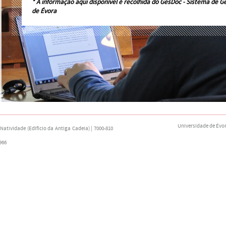
* A informação aqui disponível é recolhida do
GesDoc - Sistema de G
de Évora
Universidade de Évo
atividade (Edifício da Antiga Cadeia) | 7000-810
966