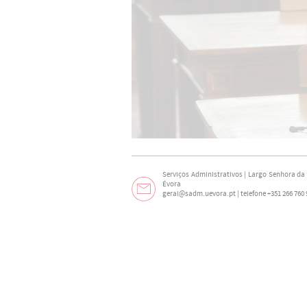
Serviços Administrativos | Largo Senhora da N
Évora
geral@sadm.uevora.pt | telefone +351 266 760 