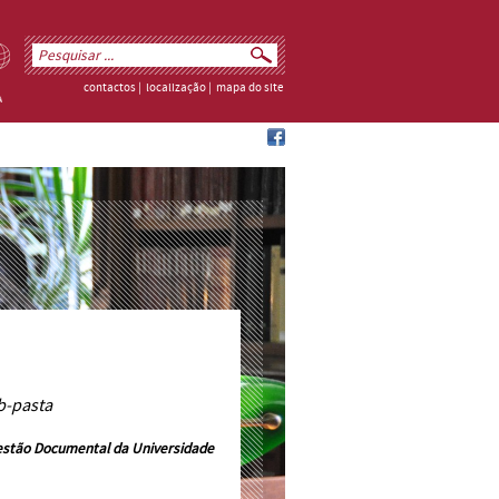
contactos
|
localização
|
mapa do site
b-pasta
estão Documental da Universidade