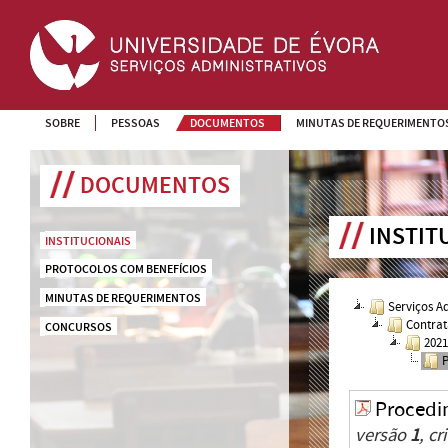
SOBRE
PESSOAS
DOCUMENTOS
MINUTAS DE REQUERIMENTO
DOCUMENTOS
INSTIT
INSTITUCIONAIS
PROTOCOLOS COM BENEFÍCIOS
MINUTAS DE REQUERIMENTOS
Serviços A
Contrat
CONCURSOS
202
Procedi
versão
1
, c