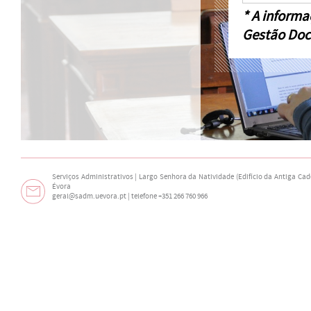
* A informa
Gestão Doc
Serviços Administrativos | Largo Senhora da Natividade (Edifício da Antiga Cade
Évora
geral@sadm.uevora.pt | telefone +351 266 760 966