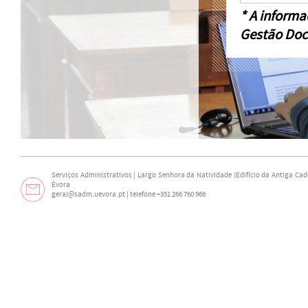
* A informa
Gestão Doc
Serviços Administrativos | Largo Senhora da Natividade (Edifício da Antiga Cade
Évora
geral@sadm.uevora.pt | telefone +351 266 760 966