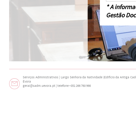
* A informa
Gestão Doc
Serviços Administrativos | Largo Senhora da Natividade (Edifício da Antiga Cade
Évora
geral@sadm.uevora.pt | telefone +351 266 760 966