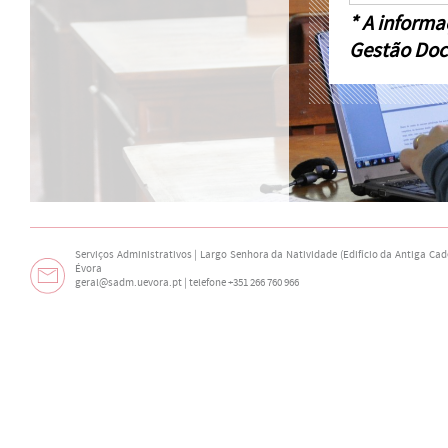
* A informa
Gestão Doc
Serviços Administrativos | Largo Senhora da Natividade (Edifício da Antiga Cade
Évora
geral@sadm.uevora.pt | telefone +351 266 760 966