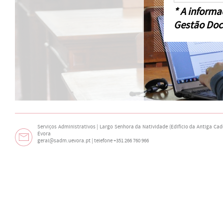
* A informa
Gestão Doc
Serviços Administrativos | Largo Senhora da Natividade (Edifício da Antiga Cade
Évora
geral@sadm.uevora.pt | telefone +351 266 760 966