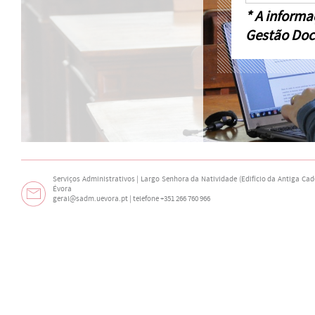
* A informa
Gestão Doc
Serviços Administrativos | Largo Senhora da Natividade (Edifício da Antiga Cade
Évora
geral@sadm.uevora.pt | telefone +351 266 760 966