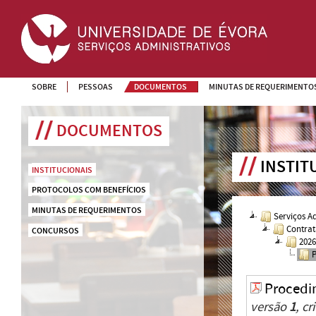
SOBRE
PESSOAS
DOCUMENTOS
MINUTAS DE REQUERIMENTO
DOCUMENTOS
INSTIT
INSTITUCIONAIS
PROTOCOLOS COM BENEFÍCIOS
MINUTAS DE REQUERIMENTOS
Serviços A
Contrat
CONCURSOS
202
Procedi
versão
1
, c