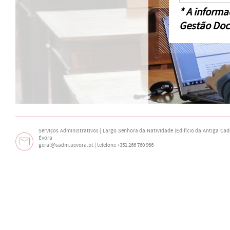
* A informa
Gestão Doc
Serviços Administrativos | Largo Senhora da Natividade (Edifício da Antiga Cade
Évora
geral@sadm.uevora.pt | telefone +351 266 760 966